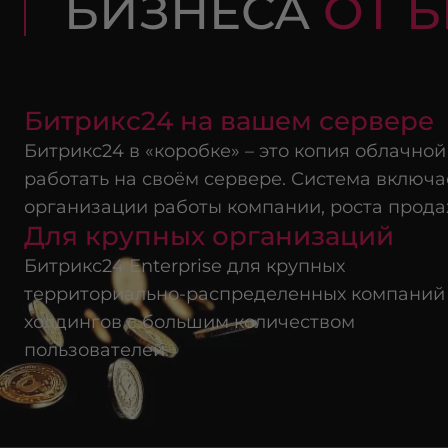
БИЗНЕСА
ОТ 
Битрикс24 на вашем сервере
Битрикс24 в «коробке» – это копия облачно
работать на своём сервере. Система включа
организации работы компании, роста прода
Для крупных организаций
Битрикс24 Enterprise для крупных
территориально-распределенных компаний
холдингов с большим количеством
пользователей.