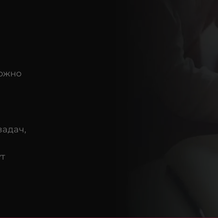
можно
задач,
ут