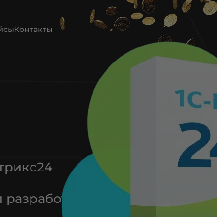
йсы
Контакты
трикс24
 разработчик