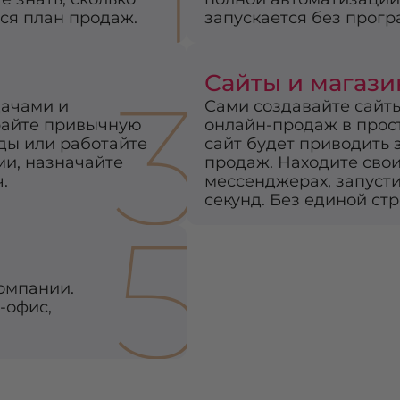
тся план продаж.
запускается без прог
Сайты и магаз
3
дачами и
Сами создавайте сайты
райте привычную
онлайн-продаж в прос
ды или работайте
сайт будет приводить 
ми, назначайте
продаж. Находите свои
.
мессенджерах, запусти
секунд. Без единой стр
5
омпании.
-офис,