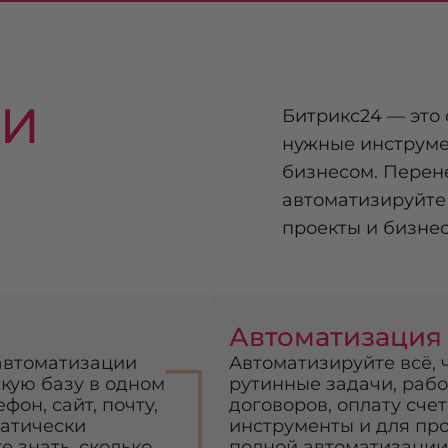
ТИ
Битрикс24 — это 
нужные инструме
бизнесом. Перен
автоматизируйте
проекты и бизне
Автоматизация
1
автоматизации
Автоматизируйте всё, 
кую базу в одном
рутинные задачи, рабо
фон, сайт, почту,
договоров, оплату счет
матически
инструменты и для про
е знать, сколько
полной автоматизации 